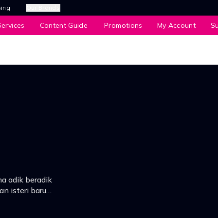
sing
Our Brands
ervices
Content Guide
Promotions
My Account
S
a adik beradik
n isteri baru
bul pelbagai