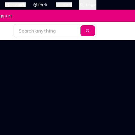
Search
Track
Cart
Login
upport