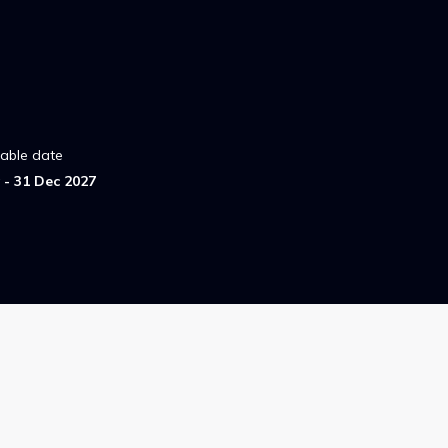
lable date
- 31 Dec 2027