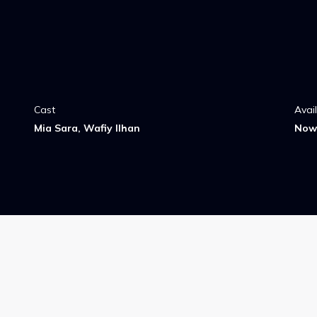
Cast
Avai
Mia Sara, Wafiy Ilhan
Now 