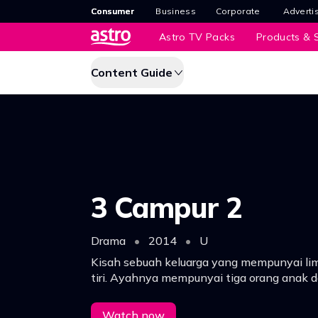
Consumer
Business
Corporate
Adverti
Astro TV Packs
Products & S
Content Guide
3 Campur 2
Drama
•
2014
•
U
Kisah sebuah keluarga yang mempunyai lim
tiri. Ayahnya mempunyai tiga orang anak da
mempunyai dua orang anak yang nakal. Tim
konflik dan komedi dalam cerita ini.
Watch now