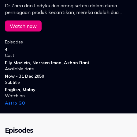
Dr Zarra dan Ladyku dua orang seteru dalam dunia
perniagaan produk kecantikan, mereka adalah dua
sahabat baik yang saling menyanyangi dalam
berselisih faham kerana permasalahan cinta.
Watch now
Episodes
4
Cast
Elly Mazlein, Norreen Iman, Azhan Rani
Available date
Now - 31 Dec 2050
Subtitle
English, Malay
Watch on
Astro GO
Episodes