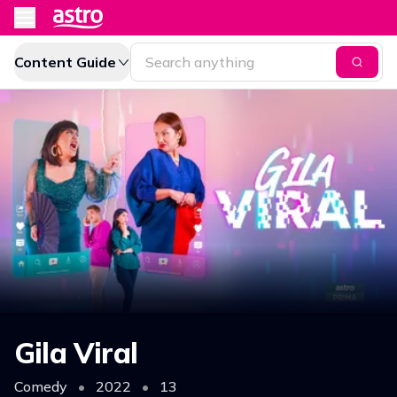
Content Guide
Gila Viral
Comedy
•
2022
•
13