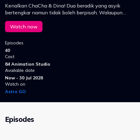
Kenalkan ChaCha & Dina! Dua beradik yang asyik
bertengkar namun tidak boleh berpisah. Walaupun
mempunyai banyak perbezaan, ikatan meraka semakin
kukuh dengan setiap gelak ketawa dan pengembaraan.
Watch now
Episodes
40
Cast
84 Animation Studio
Available date
Now - 30 Jul 2028
Watch on
Astro GO
Episodes