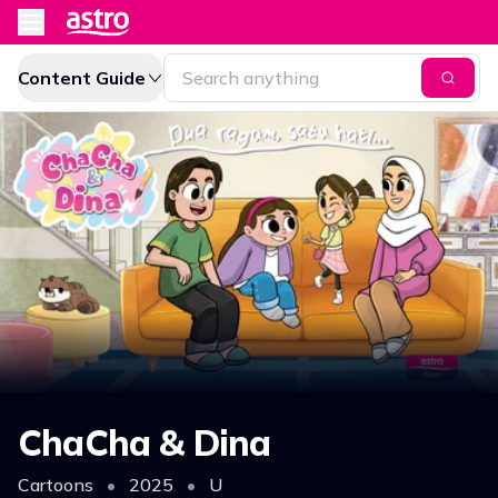
Content Guide
ChaCha & Dina
Cartoons
•
2025
•
U