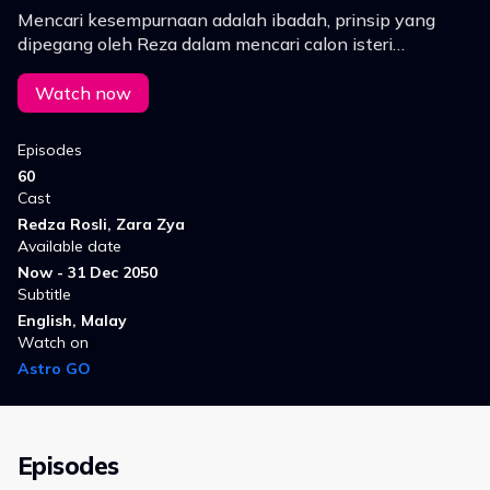
Mencari kesempurnaan adalah ibadah, prinsip yang
dipegang oleh Reza dalam mencari calon isteri
sempurna. Namun atas desakan keluarga, Reza
terperangkap dalam jaringan konflik.
Watch now
Episodes
60
Cast
Redza Rosli, Zara Zya
Available date
Now - 31 Dec 2050
Subtitle
English, Malay
Watch on
Astro GO
Episodes