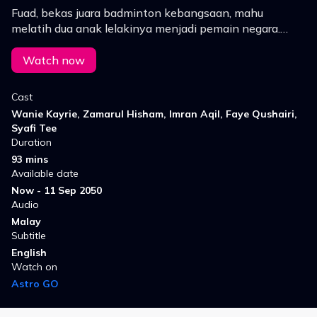
Fuad, bekas juara badminton kebangsaan, mahu
melatih dua anak lelakinya menjadi pemain negara.
Namun anak perempuannya, Sara, mencabar
kewibawaannya sebagai jurulatih dan keluarga.
Watch now
Cast
Wanie Kayrie, Zamarul Hisham, Imran Aqil, Faye Qushairi,
Syafi Tee
Duration
93 mins
Available date
Now - 11 Sep 2050
Audio
Malay
Subtitle
English
Watch on
Astro GO