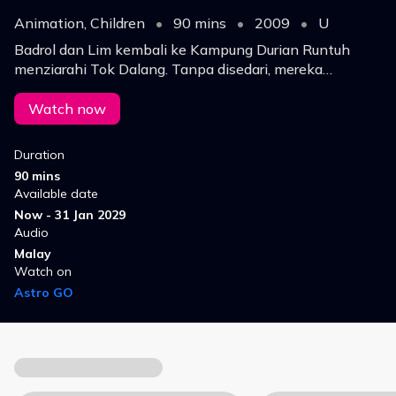
Animation, Children
•
90 mins
•
2009
•
U
Badrol dan Lim kembali ke Kampung Durian Runtuh
menziarahi Tok Dalang. Tanpa disedari, mereka
bersama Upin, Ipin dan rakan‑rakan menemui makhluk
dari alam lain lalu tersesat di hutan
Watch now
Duration
90 mins
Available date
Now - 31 Jan 2029
Audio
Malay
Watch on
Astro GO