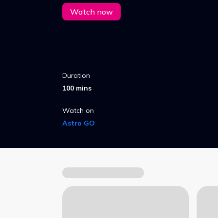
watak-watak Upin dan Ipin.
Watch now
Duration
100 mins
Watch on
Astro GO