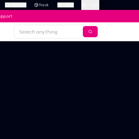
Search
Track
Cart
Login
upport