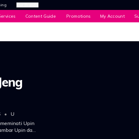
sing
Our Brands
ervices
Content Guide
Promotions
My Account
S
 Jeng
6
•
U
a meminati Upin
gambar Upin dan
wan dengan