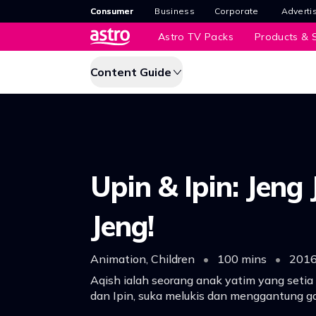
Consumer
Business
Corporate
Adverti
Astro TV Packs
Products & S
Content Guide
Upin & Ipin: Jeng
Jeng!
Animation, Children
•
100 mins
•
201
Aqish ialah seorang anak yatim yang seti
dan Ipin, suka melukis dan menggantung 
Ipin, bahkan suka berangan-angan berka