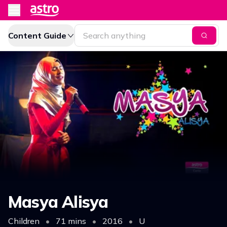
Content Guide
Masya Alisya
Children
•
71 mins
•
2016
•
U