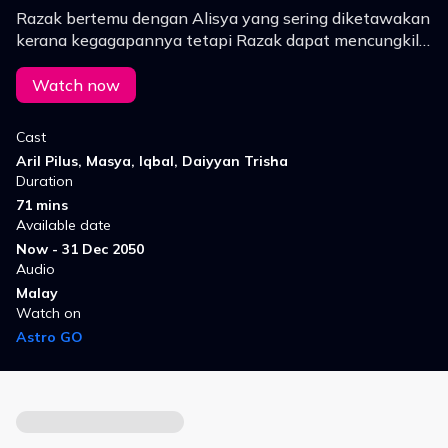
Razak bertemu dengan Alisya yang sering diketawakan
kerana kegagapannya tetapi Razak dapat mencungkil
bakat Alisya sebagai penyanyi.
Watch now
Cast
Aril Pilus, Masya, Iqbal, Daiyyan Trisha
Duration
71 mins
Available date
Now - 31 Dec 2050
Audio
Malay
Watch on
Astro GO