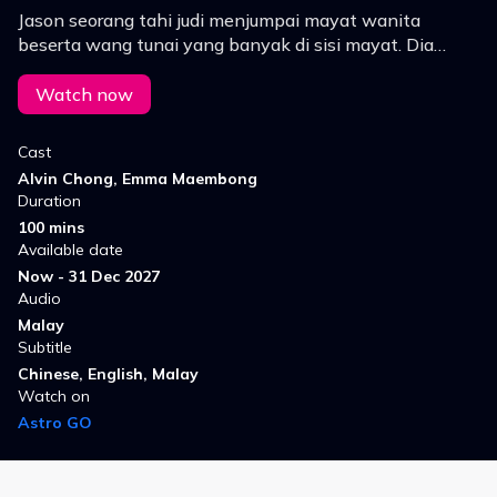
Jason seorang tahi judi menjumpai mayat wanita
beserta wang tunai yang banyak di sisi mayat. Dia
mengambil wang tersebut namun roh wanita tersebut
mengekornya dan meminta bantuan untuk mencari
Watch now
pembunuhnya.
Cast
Alvin Chong, Emma Maembong
Duration
100 mins
Available date
Now - 31 Dec 2027
Audio
Malay
Subtitle
Chinese, English, Malay
Watch on
Astro GO