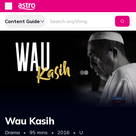
Content Guide
Wau Kasih
Drama
•
95 mins
•
2016
•
U