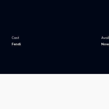
Cast
Avai
Fendi
Now 