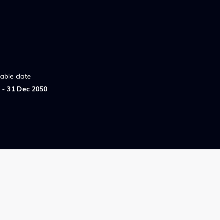
lable date
- 31 Dec 2050