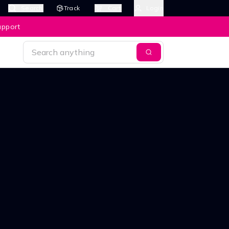
Search
Track
Cart
Login
upport