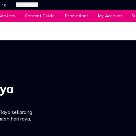
sing
Our Brands
ervices
Content Guide
Promotions
My Account
S
ya
Raya sekarang
dah hari raya.