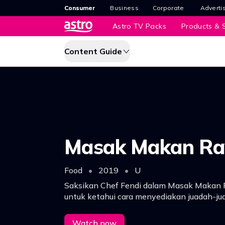
Consumer
Business
Corporate
Adverti
Astro TV Packs
Products & S
Content Guide
Masak Makan Ra
Food
•
2019
•
U
Saksikan Chef Fendi dalam Masak Makan 
untuk ketahui cara menyediakan juadah-jua
Watch now