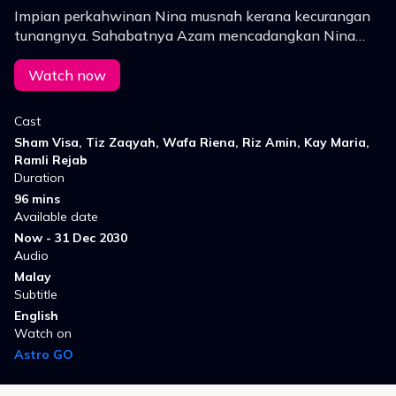
Impian perkahwinan Nina musnah kerana kecurangan
tunangnya. Sahabatnya Azam mencadangkan Nina
untuk merancang perkahwinannya seperti ‘main
kahwin kahwin’ ketika zaman kanak-kanak mereka.
Watch now
Cast
Sham Visa, Tiz Zaqyah, Wafa Riena, Riz Amin, Kay Maria,
Ramli Rejab
Duration
96 mins
Available date
Now - 31 Dec 2030
Audio
Malay
Subtitle
English
Watch on
Astro GO