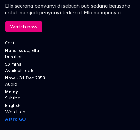
Ella seorang penyanyi di sebuah pub sedang berusaha
untuk menjadi penyanyi terkenal. Ella mempunyai
seorang teman lelaki Hans seorang pelakon dan mulai
rapat dengan Michael atas alasan urusan rakaman.
Watch now
Cast
Hans Isaac, Ella
Duration
93 mins
Available date
Now - 31 Dec 2050
Audio
Malay
Subtitle
English
Watch on
Astro GO