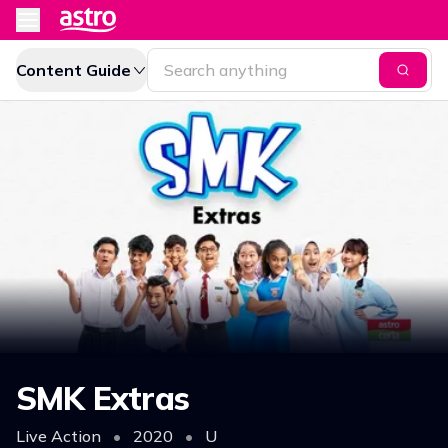
Content Guide
SMK Extras
Live Action
•
2020
•
U