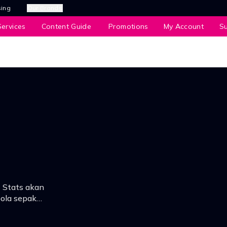
sing
Our Brands
ervices
Content Guide
Promotions
My Account
S
t Stats akan
ola sepak
op bola sepak