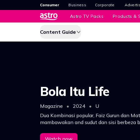
Consumer
Business
Corporate
Adverti
Astro TV Packs
Products & S
Content Guide
Bola Itu Life
Magazine
•
2024
•
U
Dua Kombinasi popular, Faiz Gurun dan Ma
mambawakan and sudut dan sisi berbeza b
menggabungkan sejarah dan juga budaya p
masa kini.
Watch now