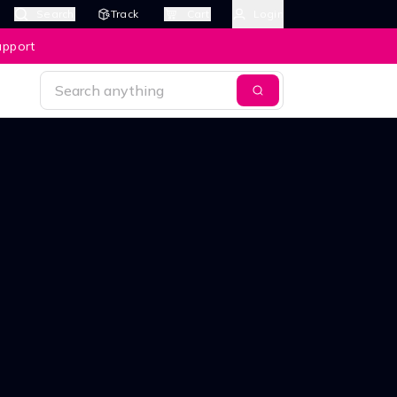
Search
Track
Cart
Login
upport