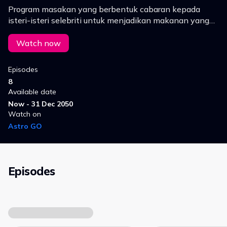
Program masakan yang berbentuk cabaran kepada
isteri-isteri selebriti untuk menjadikan makanan yang
paling tidak disukai oleh suami mereka sebagai
hidangan yang digemari oleh suami masing-masing.
Watch now
Episodes
8
Available date
Now - 31 Dec 2050
Watch on
Astro GO
Episodes